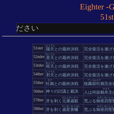
Eighter -
51s
ようてん
51ster
陽天
との最終決戦
完全復活を遂げ
せいてん
52nder
星天
との最終決戦
完全復活を遂げ
あんてん
53rder
暗天
との最終決戦
完全復活を遂げ
じゃてん
54ther
邪天
との最終決戦
完全復活を遂げ
モア
アンゴルモア
55ther
牡鴉
との最終決戦
陰轟留牡鴉
完全
ヤヌス
56ther
神々の討議と裁決
人は何故
鵺帛主
げんとさいさつ
みざしせいじゅ
57ther
牙を剥く
元屠歳殺
荒ぶる
御座四聖
さいせいおうばん
みざしせいじゅ
58ther
牙を剥く
歳星黄幡
荒ぶる
御座四聖