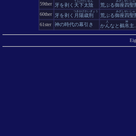
てんげだいおん
みざしせいじゅ
59ther
牙を剥く
天下太陰
荒ぶる
御座四聖
つきかげさいぎょう
みざしせいじゅ
60ther
牙を剥く
月陽歳刑
荒ぶる
御座四聖
人
神
61ster
神の時代の幕引き
かんな
と
鵺帛主
Ei