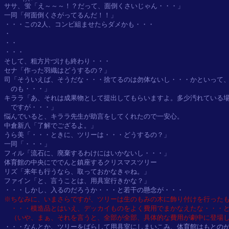
ササ、
蛍
「え～～～！？だって、面倒くさいじゃん・・・」

一同「何面倒くさがってるんだ！！」

・・・この2人、コンビ組ませたらダメかも・・・

・

・・

・・・

そして、粗方片づけも終わり・・・

セナ「作った羽織はどうするの？」

司「そういえば、そうだな・・・捨てるのは勿体ないし・・・かといって、
　のも・・・」

キララ「あ、それは成果物として提出してもらいますよ。多少汚れている場
　ですが・・・」

悩んでいると、キララ先生が助言をしてくれたので一安心。

中倉新八「了解でござるよ。」

うら美「・・・ときに、ツリーは・・・どうするの？」

一同「・・・」

フィル「流石に、廃棄するわけにはいかないし・・・」

体育館の中央にででんと鎮座するクリスマスツリー

リズ「来年も行うなら、取っておかなきゃね。」

ファイン「と、言うことは、用具室行きかな？」

※ちなみに、いまさらですが、ツリーは生のもみの木に飾り付けを行ったも
　・・・模造品とはいえ、デッカイものをよく費用でまかなえたな・・・と
　（いや、まぁ、それを言うと、全部が全部、具体的な費用が劇中に登場
・・・なんとか、ツリーをばらして用具室にしまいこみ、体育館はもとのが