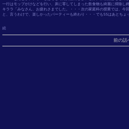
一行はモップがけなどを行い、床に零してしまった飲食物も綺麗に掃除し終
キララ「みなさん、お疲れさまでした。・・・次の家庭科の授業では、今回
と、言うわけで、楽しかったパーティーも終わり・・・でもSSはあとちょっ
続
前の話