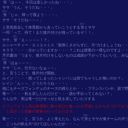
蛍
「は～～、今日は楽しかったね・・・」

けい
蛍
「じゃ、帰って寝よう・・・」

ササ「そうだね～～～」

けい
と意気投合して体育館から去っていこうとする
蛍
とササ

一同「って、待て！まだ後片付けが残っているぞ！！」

けい
ササ、
蛍
「え～～～～！？」

ルシャーティー・エィユゥミス「面倒くさがらずに、片づけましょうね・・
キララ「・・・分かっていますか・・・？これは授業の一環なのですよ・・
けい
蛍
「はぁ～～～」

ササ「じゃ、仕方ないなぁ～～」

と、言うことで、後片付け開始。

ルイン「・・・残ってしまったシャンパンは捨てちゃうしか無いのか？」

レイン「ん～～、どうだろうね・・・」

他にもチーズフォンデュのチーズの残りとか・・・フランスパンや、茹で野
竜一「・・・机を戻したんだけど・・・誰か手伝ってくれない？」

※フェアとうら美は体育館に飾り付けた輪っかを浮遊しながら片づけてお
　と混ざって残飯の廃棄を行っております。
けい
竜一「・・・と、言うか、よく考えたら、なんで
蛍
とササが食チームの片づ
　こっちの机を片づけてほしいんだが・・・」

けい