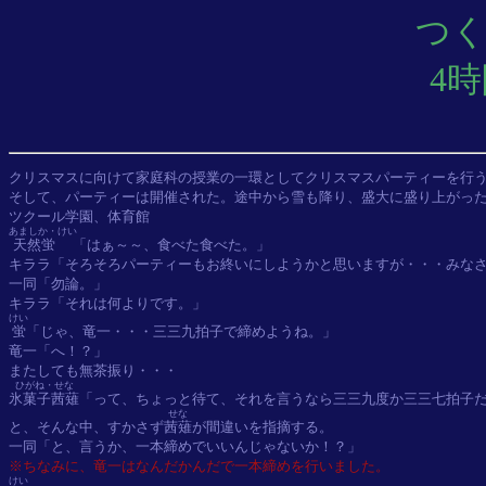
つくが
4時
クリスマスに向けて家庭科の授業の一環としてクリスマスパーティーを行う
そして、パーティーは開催された。途中から雪も降り、盛大に盛り上がった
あましか・けい
天然蛍
「はぁ～～、食べた食べた。」

キララ「そろそろパーティーもお終いにしようかと思いますが・・・みなさ
一同「勿論。」

けい
蛍
「じゃ、竜一・・・三三九拍子で締めようね。」

竜一「へ！？」

ひがね・せな
氷菓子茜薙
「って、ちょっと待て、それを言うなら三三九度か三三七拍子だ
せな
と、そんな中、すかさず
茜薙
が間違いを指摘する。

※ちなみに、竜一はなんだかんだで一本締めを行いました。
けい