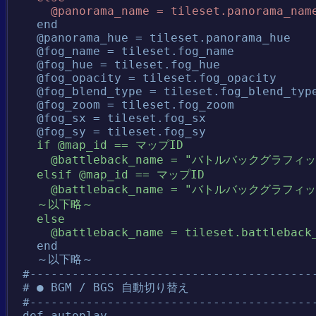
      @panorama_name = tileset.panorama_nam
    end

    @panorama_hue = tileset.panorama_hue

    @fog_name = tileset.fog_name

    @fog_hue = tileset.fog_hue

    @fog_opacity = tileset.fog_opacity

    @fog_blend_type = tileset.fog_blend_type
    @fog_zoom = tileset.fog_zoom

    @fog_sx = tileset.fog_sx

    @fog_sy = tileset.fog_sy

if @map_id == マップID

      @battleback_name = "バトルバックグラ
    elsif @map_id == マップID

      @battleback_name = "バトルバックグラ
    ～以下略～

    else

      @battleback_name = tileset.battleback
    end

    ～以下略～

  #-----------------------------------------
  # ● BGM / BGS 自動切り替え

  #-----------------------------------------
  def autoplay
