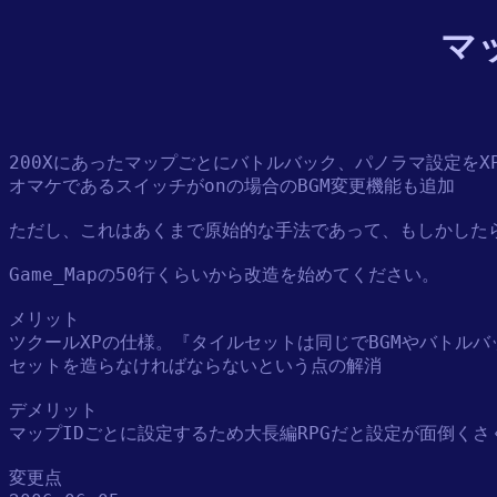
マ
200Xにあったマップごとにバトルバック、パノラマ設定をX
オマケであるスイッチがonの場合のBGM変更機能も追加

ただし、これはあくまで原始的な手法であって、もしかしたら
Game_Mapの50行くらいから改造を始めてください。

メリット

ツクールXPの仕様。『タイルセットは同じでBGMやバトルバ
セットを造らなければならないという点の解消

デメリット

マップIDごとに設定するため大長編RPGだと設定が面倒くさ
変更点
