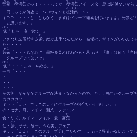
せな
イースター
イースター
茜薙
「
復活祭
かッ！・・・ってか、
復活祭
とイースター島は関係ないからッ
イースター
一同（ってか何故に、ハロウィンと
復活祭
！？）

キララ「・・・と、ともかく、まずはグループ編成を行いますよ。先ほどの
けい
蛍
「じゃ、俺、食で！」

けい
いきなり立候補する
蛍
。絵が上手なんだから、会場のデザインがいいんじゃ
せな
茜薙
「・・・ちなみに、黒板を見ればわかると思うが、『食』は何も『当日
けい
蛍
「・・・じゃ、やめる。」

一同「・・・」

・

・・

・・・

その後、なかなかグループが決まらなかったので、キララ先生がグループを
カカカカッ

キララ「はい、ではこのようにグループが決定いたしました。」

衣：セナ、司、レイン、新八、ファイン

せな
食：リズ、ルイン、フィル、愛、
茜薙
けい
住：
蛍
、ササ、竜一、うら美、フェア

キララ「ええと、このグループ分けでいいでしょうか？異論がないようでし
　向けて準備を行ってほしいと思います。」
