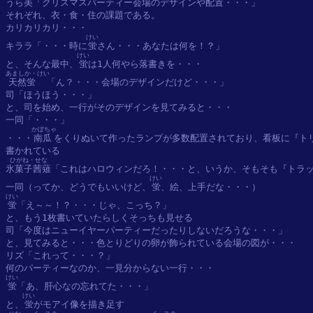
うら美「クリスマスパーティー会場のデザインや配置・・・」

それぞれ、衣・食・住の課題である。

カリカリカリ・・・

けい
キララ「・・・時に
蛍
さん・・・あなたは何を！？」

けい
と、そんな最中、
蛍
あましか・けい
天然蛍
「ん？・・・会場のデザインだけど・・・」

司「ほうほう・・・」

と、司を始め、一行がそのデザインを見てみると・・・

一同「・・・」

かぼちゃ
・・・
南瓜
をくりぬいて作ったランプが多数配置されており、看板に『トリ
ひがね・せな
氷菓子茜薙
「これはハロウィンだろ！・・・と、いうか、そもそも『トラッ
けい
一同（ってか、どうでもいいけど、
蛍
けい
蛍
「え～～！？・・・じゃ、こっち？」

と、もう1枚書いていたらしくそっちも見せる

司「今度はニューイヤーパーティーだったりしないだろうな・・・」

と、見てみると・・・色とりどりの卵が飾られている会場の図が・・・

リズ「これって・・・？」

けい
蛍
「あ、肝心なの忘れてた・・・」

けい
と、
蛍