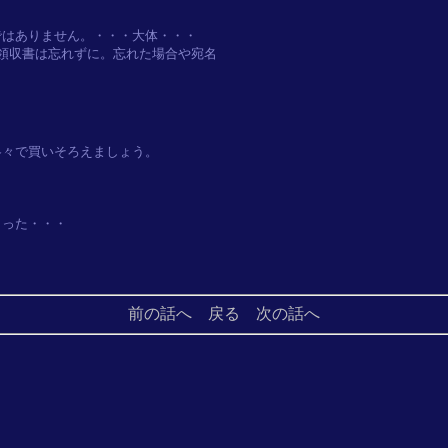
はありません。・・・大体・・・

、領収書は忘れずに。忘れた場合や宛名

々で買いそろえましょう。

った・・・

前の話へ
戻る
次の話へ