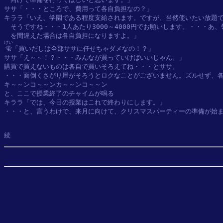
ササ「・・・ところで、費用って各自負担なの？」

キララ「いえ、学園である程度支給されます。ですが、当然使いたい放題で
　そうですね・・・1人あたり3000～4000円でお願いします。・・・あ
けい
蛍
「買いだしは全部ササに任せちゃダメなの！？」

ササ「え～～！？・・・みんなが買っていけばいいじゃん。」

購買で買えないものは各自で買いそろえてね・・・とササ。

・・・面倒くさがり屋がそろうとロクなことがございません。ズルせず、各
キ～～ンコ～～ンカ～～ンコ～～ン

と、ここで授業終了のチャイムが鳴る

キララ「では、今日の授業はこれで終わりにします。」

・・・と、言うわけで、来月に向けて、クリスマスパーティーの準備が始ま
続