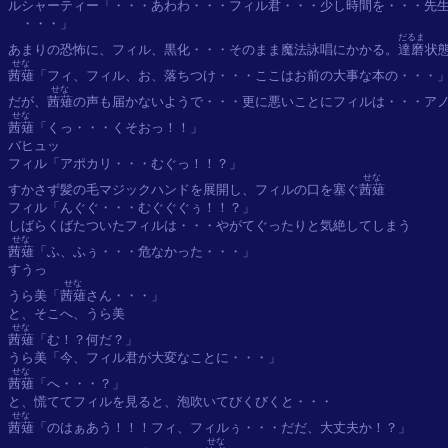
ルシャーティー「・・・あわわ・・・フィル君・・・少し時間を・・・先生
　・・・」

だるま
あまりの恐怖に、フィル、黒化・・・そのまま魔法詠唱にかかる。
達磨
せな
茜薙
「フィ、フィル、お、落ちつけ・・・ここはお前の大事な本の・・・」
せな
だが、
茜薙
せな
茜薙
「くっ・・・くそおっ！！」

バヒュッ

フィル「アポカリ・・・むぐっ！！？」

せな
すかさず髪の毛マジックハンドを展開し、フィルの口を塞ぐ
茜薙
フィル「んぐぐ・・・むぐぐぐぅ！！？」

せな
茜薙
「ふ、ふぅ・・・危なかった・・・」

すうっ

せな
うら美「
茜薙
さん・・・」

せな
茜薙
「む！？何だ？」

せな
茜薙
「へ・・・？」

せな
茜薙
「のはぁあう！！！フィ、フィルぅ・・・だだ、大丈夫か！？」

せな