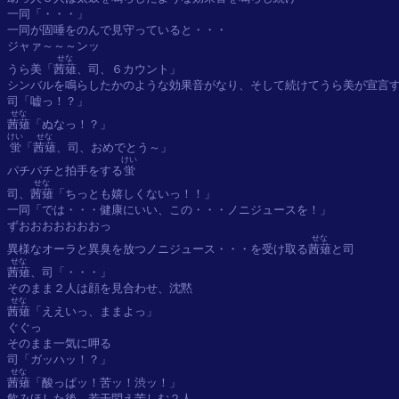
一同「・・・」

一同が固唾をのんで見守っていると・・・

ジャァ～～～ンッ

せな
うら美「
茜薙
、司、６カウント」

シンバルを鳴らしたかのような効果音がなり、そして続けてうら美が宣言す
せな
茜薙
けい
せな
蛍
「
茜薙
、司、おめでとう～」

けい
パチパチと拍手をする
蛍
せな
司、
茜薙
「ちっとも嬉しくないっ！！」

一同「では・・・健康にいい、この・・・ノニジュースを！」

ずおおおおおおおっ

せな
異様なオーラと異臭を放つノニジュース・・・を受け取る
茜薙
せな
茜薙
、司「・・・」

せな
茜薙
「ええいっ、ままよっ」

ぐぐっ

そのまま一気に呷る

せな
茜薙
「酸っぱッ！苦ッ！渋ッ！」

飲みほした後、若干悶え苦しむ２人
