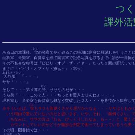
つくが
課外活
けい
ある日の放課後、
蛍
の発案で冬が迫るこの時期に唐突に肝試しを行うことに
理科室、音楽室、保健室を経て図書室で記念写真を取るまでに誰が一番怖が
その不名誉な称号は『ビビリ・オブ・ザ・イヤー』たった１回の肝試しで１
あましか・けい
天然蛍
「・・・」

ササ「・・・」

けい
そして・・・第４陣の
蛍
、ササなのだが・・・

うら美「・・・この２人・・・ちっとも驚きませんねぇ・・・」

けい
※そういえば、
蛍
もササも面倒くさがり屋だからなぁ・・・ササはともか
　いう理由で驚いていないのだと思います。いや、それ、『面倒くさい』で
　（ちなみに、ササの方は『わぁ、びっくりしたなぁ、も～～』と、驚くと
　　カウントしていいのかどうか微妙な判定で困ってしまっているうら美
ひがね・せな