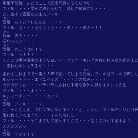
氷菓子茜薙
「あとはここで記念写真を取るだけか・・・」

フィル「・・・早めに終わらせて、最初の教室に帰・・・」

せな
茜薙
「ん？どうしたんだ・・・？」

せな
茜薙
「後ろ・・・？」

せな
茜薙
「のぉうはあ！？」

フィル「ッ！！？」

そこには事件現場のような白いテープでマーキングされた数ヵ所の床の上に
に塗れたルシャ先生が・・・

せな
思わずこれまでで一番の大声で驚いてしまう
茜薙
。フィルはフィルで声にな
ルシャーティー・エィユゥミス「・・・この恨みぃ・・・」

ガタガタっと・・・バラバラにされた手足や胴体を動かすルシャ先生

フィル「・・・よ・・・」

せな
茜薙
「フィル・・・？」

と、そんなとき、突如空気が変わる・・・と、いうか、フィルの回りだけ夜
覆われているような・・・そんな感じに・・・

フィル「・・・そこまでして驚かすなんて・・・悪ふざけがすぎるよ？」

せな
茜薙
「マズイ！？」
