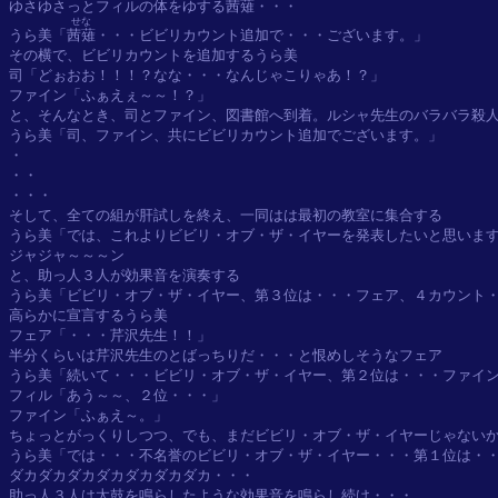
ゆさゆさっとフィルの体をゆする
茜薙
・・・

せな
うら美「
茜薙
・・・ビビリカウント追加で・・・ございます。」

その横で、ビビリカウントを追加するうら美

司「どぉおお！！！？なな・・・なんじゃこりゃあ！？」

ファイン「ふぁえぇ～～！？」

と、そんなとき、司とファイン、図書館へ到着。ルシャ先生のバラバラ殺人
うら美「司、ファイン、共にビビリカウント追加でございます。」

・

・・

・・・

そして、全ての組が肝試しを終え、一同はは最初の教室に集合する

うら美「では、これよりビビリ・オブ・ザ・イヤーを発表したいと思います
ジャジャ～～～ン

と、助っ人３人が効果音を演奏する

うら美「ビビリ・オブ・ザ・イヤー、第３位は・・・フェア、４カウント・
高らかに宣言するうら美

フェア「・・・芹沢先生！！」

半分くらいは芹沢先生のとばっちりだ・・・と恨めしそうなフェア

うら美「続いて・・・ビビリ・オブ・ザ・イヤー、第２位は・・・ファイン
フィル「あう～～、２位・・・」

ファイン「ふぁえ～。」

ちょっとがっくりしつつ、でも、まだビビリ・オブ・ザ・イヤーじゃないか
うら美「では・・・不名誉のビビリ・オブ・ザ・イヤー・・・第１位は・・
ダカダカダカダカダカダカダカ・・・

助っ人３人は太鼓を鳴らしたような効果音を鳴らし続け・・・
