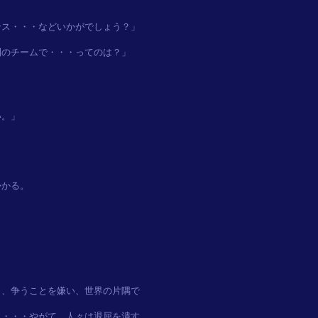
ス・・・などいかがでしょう？」

のチームで・・・ってのは？」

。」

、争うことを嫌い、世界の片隅で

・・・やがて、人々は退屈を潰す
