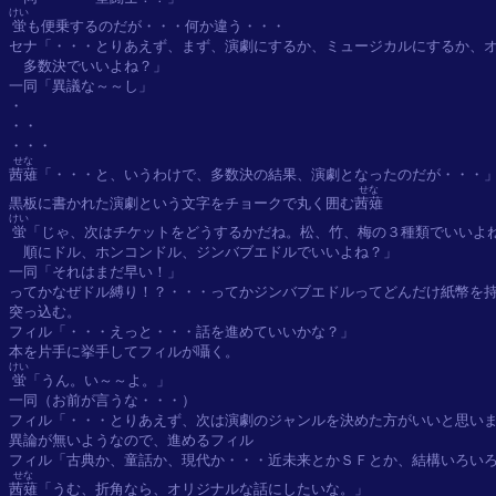
けい
蛍
も便乗するのだが・・・何か違う・・・

セナ「・・・とりあえず、まず、演劇にするか、ミュージカルにするか、オ
　多数決でいいよね？」

一同「異議な～～し」

・

・・

せな
茜薙
「・・・と、いうわけで、多数決の結果、演劇となったのだが・・・」
せな
黒板に書かれた演劇という文字をチョークで丸く囲む
茜薙
けい
蛍
「じゃ、次はチケットをどうするかだね。松、竹、梅の３種類でいいよね
　順にドル、ホンコンドル、ジンバブエドルでいいよね？」

一同「それはまだ早い！」

ってかなぜドル縛り！？・・・ってかジンバブエドルってどんだけ紙幣を持
突っ込む。

フィル「・・・えっと・・・話を進めていいかな？」

けい
蛍
「うん。い～～よ。」

一同（お前が言うな・・・）

フィル「・・・とりあえず、次は演劇のジャンルを決めた方がいいと思いま
異論が無いようなので、進めるフィル

せな
茜薙