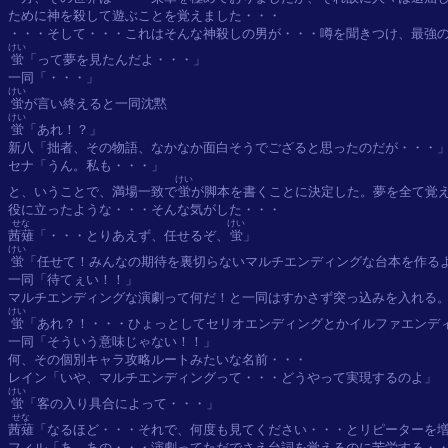
ために神を殺して遊ぶことを覚えました・・・

けい
蛍
「って夢を見たんだよ・・・」

けい
蛍
けい
蛍
「あれ！？」

新八「拙者、その物語、なかなか面白そうでござると思ったのだが・・・」
セナ「うん。私も・・・」

けい
と、いうことで、満場一致で
蛍
が脚本を書くことに決定した。夢を全て覚え
せな
けい
茜薙
「・・・とりあえず、任せるぞ、
蛍
けい
蛍
「任せて！みんなの期待を裏切らないマルチエンディングな台本を作るよ
一同「待てぇい！！」

けい
蛍
「あれ？！・・・ひょっとしてセリオエンディングとかイルファエンディ
一同「そういう意味じゃない！！」

何、その個別キャラ攻略ルートみたいな名前・・・

けい
蛍
せな
茜薙
「なるほど・・・それで、何度も見てください・・・とリピーターを増
フィル「あ、あの・・・演劇ってただでさえ台詞を覚えるのに苦労する・・