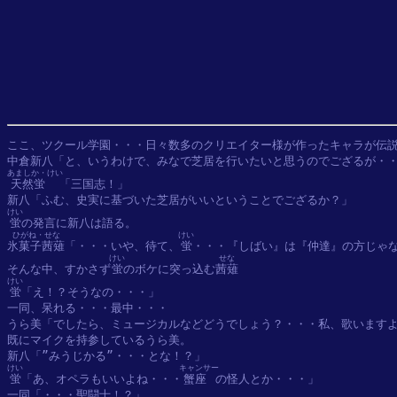
ここ、ツクール学園・・・日々数多のクリエイター様が作ったキャラが伝説
あましか・けい
天然蛍
「三国志！」

けい
蛍
ひがね・せな
けい
氷菓子茜薙
「・・・いや、待て、
蛍
・・・『しばい』は『仲達』の方じゃな
けい
せな
そんな中、すかさず
蛍
のボケに突っ込む
茜薙
けい
蛍
「え！？そうなの・・・」

一同、呆れる・・・最中・・・

うら美「でしたら、ミュージカルなどどうでしょう？・・・私、歌いますよ
既にマイクを持参しているうら美。

けい
キャンサー
蛍
「あ、オペラもいいよね・・・
蟹座
の怪人とか・・・」
