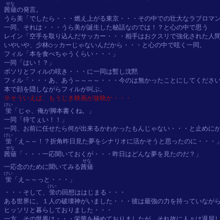
せな
茜薙
の発言。

うら美「でしたら・・・燃え上がる東京・・・その中での壮大なラブロマン
一同、それは・・・うら美が誕生した秘話なのでは！？と心の中で思う

レイン「空手を取り込んだサッカー・・・相手はおクスリで強化された人間
いやいや、少林○ッカーじゃないんだから・・・と心の中で呟く一同。

フィル「本を食べちゃうくらい・・・」

一同「はい！？」

ボソリとフィルの呟き・・・に一同は暫し沈黙

フィル「・・・あ、あう～～～～・・・今のは無かったことにしてください
※そういえば、もうじき映画が放映か・・・
けい
蛍
「じゃ、俺が脚本書くね。」

一同「待てぇい！！」

けい
蛍
せな
茜薙
「・・・一応聞いておくが・・・昨日はどんな夢を見たのだ？」

せな
一応念のために聞いてみる
茜薙
けい
蛍
「え～～っと・・・」

けい
・・・そして、
蛍
の回想ははじまる・・・

ある世界に、１人の破壊神がいました・・・彼は最強の力を持っていながら
ヒッソリと暮らしておりました・・・

一方、その世界は・・・栄華を極めておりましたが、それ故に人々は退屈し