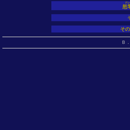
ドレ
怒
その
Ｂ