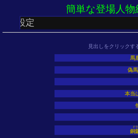
簡単な登場人物
見出しをクリックす
馬
偽馬
本当
ドラ
銅