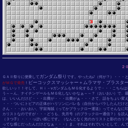
２
ガンダム祭り
ＧＡⅡ祭りに便乗して
です。やったね♪（何が？）・・・
ピーコックスマッシャー＋ムラマサ・ブラスタ
がＭＧで発売
！
欲しいッ！！そして、Ｈｉ－νガンダムもＭＧ化するようで・・・こちらは
う～～ん、ナイチンゲールもＭＧ化しないかなぁ～～？（おいおい）で、最
は、いいんだけど・・・出費が・・・出費がぁ・・・さて、話をちょい変え
・・・ついにトビアの正体がハリソンにバレる（自分からバラしたんだけど
さん・・・おいおい、宇宙海賊（ってかブラックロー運送）ってそんなに印
カリストなのですが・・・どうも、先月号（のブラックロー通信？）を読ん
（３つ子）・・・っぽい感じです。（なんとなく光のカリストと影のカリス
ってな感じだったんだけどなぁ・・・）ま、それはそれでいいとして、んで