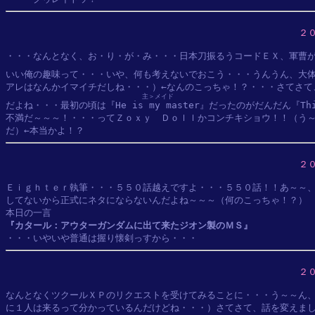
２
・・・なんとなく、お・り・が・み・・・日本刀振るうコードＥＸ、軍曹が
いい俺の趣味って・・・いや、何も考えないでおこう・・・うんうん、大
アレはなんかイマイチだしね・・・）←なんのこっちゃ！？・・・さてさて
主＞メイド
だよね・・・最初の頃は『
He is my master
』だったのがだんだん『
Th
不満だ～～～！・・・ってＺｏｘｙ　Ｄｏｌｌかコンチキショウ！！（う～
２
Ｅｉｇｈｔｅｒ執筆・・・５５０話越えですよ・・・５５０話！！あ～～、
してないから正式にネタにならないんだよね～～～（何のこっちゃ！？）

『カタール：アウターガンダムに出て来たジオン製のＭＳ』
２
なんとなくツクールＸＰのリクエストを受けてみることに・・・う～～ん、
に１人は来るって分かっているんだけどね・・・）さてさて、話を変えまし