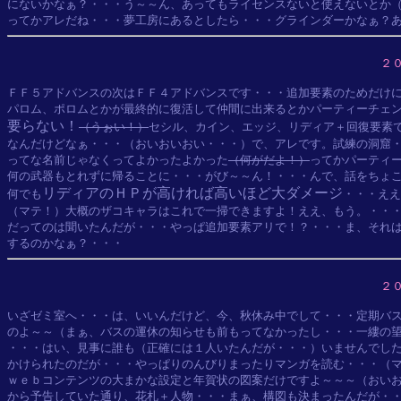
にないかなぁ？・・・う～～ん、あってもライセンスないと使えないとか（
２
ＦＦ５アドバンスの次はＦＦ４アドバンスです・・・追加要素のためだけに
要らない！
（うぉい！）
セシル、カイン、エッジ、リディア＋回復要素で
なんだけどなぁ・・・（おいおいおい・・・）で、アレです。試練の洞窟・
ってな名前じゃなくってよかったよかった
（何がだよ！）
ってかパーティー
何の武器もとれずに帰ることに・・・がび～～ん！・・・んで、話をちょこ
リディアのＨＰが高ければ高いほど大ダメージ
何でも
・・・ええ
（マテ！）大概のザコキャラはこれで一掃できますよ！ええ、もう。・・・
だってのは聞いたんだが・・・やっぱ追加要素アリで！？・・・ま、それは
２
いざゼミ室へ・・・は、いいんだけど、今、秋休み中でして・・・定期バス
のよ～～（まぁ、バスの運休の知らせも前もってなかったし・・・一縷の望
・・・はい、見事に誰も（正確には１人いたんだが・・・）いませんでした
かけられたのだが・・・やっぱりのんびりまったりマンガを読む・・・（マ
ｗｅｂコンテンツの大まかな設定と年賀状の図案だけですよ～～～（おいお
から予告していた通り、花札＋人物・・・まぁ、構図も決まったんだが・・