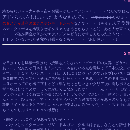
２
終わらない～～大～宇～宙～お騒～がせ～ゴメン～♪（・・・なんでやねん
アドバンスをしにいったようなものです。
（マテヤ！）
いやぁ・
ステラ
の奥さんが連合のエクステンデッドだった
なんて・・・（そりゃ
ネオエクスデスを出現させずクリアできるとかちょっと前にある人が言って
・・・？確か調合か何かでエクスデスをどうにかするんだったような・・・
２
今日はＩＱも世界一受けたい授業も入らないのでビート武の教育のどうのこ
あ～～、なんだか日本ももう末です。本当にいろんな意味で『日本沈没』が
さて、ＦＦ５アドバンス・・・は、久しぶりにやったのでカドブレパスとゴ
第３世界になってからそれに気が付いたり・・・ああ、もうこのまま進めち
エヌオーってのが出て来るけど（単語だけと思いきやクリア後に隠しボスと
ザコ敵としてエヌオーってのが出てこなかったか？・・・ん～～～６になっ
ってか５と６じゃあ世界が違うだろ！）ってかアレだね・・・新ダンジョン
ん～～～、ひょっとして・・・４アドバンスも追加要素とかあるのかなぁ？
攻略サイトを見ると予言士はあんまり使えないみたいだな・・・スキルに味
もって久しぶりのＦＦ５の感想は・・・

・顔グラとホコグラがあってないぞ・・・

　バッツとタイクーン王、ゼザ、ドルガン、クルルはまぁ、なんとか許せる
　レナなんて髪の色が違うし・・・ファリスも同じく・・・ガラフは・・・