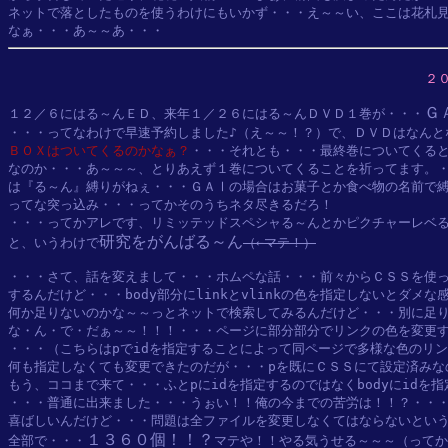
ネットで落としたものを使うわけにもいかず・・・え～～い、ここは花札見
２
Ｇ
１２／６にはる～んＥＤ、来年１／２６にはる～んＤＶＤ１巻が・・・
ＢＯＸはついてくるのかなぁ？
・・・それとも・・・最終巻についてくると
なのか・・・あ～～～、とりあえず１巻についてくることを祈ってます。・
は『る～ん』縛りがねぇ・・・ＧＡⅠの場合はお菓子とか食べ物の名前で縛
ってな突っ込み・・・ってかそのうちネタ尽きるだろ！

・・・ってかアレです、リミッテッドスペシャる～んとかピクチャーレベる
研究をがんばる～ん
と、いうわけで
（←マテ！）
・・・さて、話を変えまして・・・ホムペな話・・・前々からＣＳＳを使っ
するんだけど・・・body部分にlinkとvlinkの色を指定しないとダメ
何か足りないのかな～～っとネットで検索してみるんだけど・・・別に足り
な・ん・で・だぁ～～！！！・・・ページに部分部分でリンクの色を変更す
・・・（こちらはpでidを指定することによって同ページで多様な色のリンク
何も指定しなくても変更できたのだが・・・pを既にＣＳＳにて設定済みな
もう、ココまで来て・・・ふとpにidを指定するのではなくbodyにidを
・・・普通に出来ました・・・うぉい！！俺の今までの苦労は！！？・・・
喜ばしいんだけど・・・問題は全ファイルを変更しなくてはならないという
１３６０個！！？
全部で・・・
マテや！！やる気うせる～～～（ってか