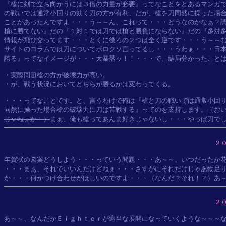
『槍に剣で立ち向かうには３倍の力量が必要』ってなことをとあるマンガで
の戦いでは通常小回りの効く刀の方が有利、だが、槍を刀同然に操った場合
ことがあったんですよ・・・う～～ん、これって・・・どうなのかなぁ？調
槍に勝てない』だの『１対１では刀では槍と勝負にならない』だの『多対多
情報が飛び交ってます・・・とくに後ろの２つは全く逆です・・・う～～む
サイトのコラムでは刀についてボロクソ言ってるし・・・うわぁ・・・日本
誇る』ってなイメージが・・・大暴落ッ！！・・・で、結局分かったことは
・実際問題槍の方が破壊力が高い。

・が、戦う状況においてどちらが勝るかは変わってくる。

・・・ってなことです。と、言うわけで俺は『槍と刀の戦いでは通常小回り
同然に操った場合槍の破壊力に刀は苦戦する』ってのを支持します。
（お
じゃねぇか！）
２
年賀状の図案どうしよう・・・っていう問題・・・あ～～、いつだったか花
・・・まぁ、それでいいんだけどねぇ・・・さすがにそれだけじゃあ物足り
２
あ～～、なんだかＥｉｇｈｔｅｒが適当な展開になっていくような～～～な