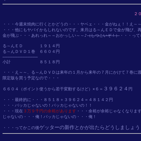
２
・・・今週末焼肉に行くとかどうの・・・ヤベェ・・・金がねぇ！！え～～
・・・他にもヤバイかもしれないのです。来月はる～んＥＤで金が飛び、再
金が飛ぶ・・・あれっれ～～おかっしい～～♪
（しつこいぞ！）
・・・って
る～んＥＤ　　　　１９１４円

る～んＤＶＤ１巻　６６０４円

――――――――――――――

小計　　　　　　　８５１８円

・・・え～～、る～んＤＶＤは来年の１月から来年の７月にかけて７巻に渡
限定版を買う予定なので・・・

３９６２４
６６０４（ポイント使うから若干変動するけど）×６＝
円

・・・最終的に・・・８５１８＋３９６２４＝４８１４２円

・・・バッカじゃないの！バッカじゃないの！！

・・・現在
３万９千円の余裕があります
・・・余裕が余裕じゃなくなります
じゃないの・・・俺！バッカじゃないの・・・俺！

ゲッターの新作とかが出たらどうしましょう
・・・ってかこの後