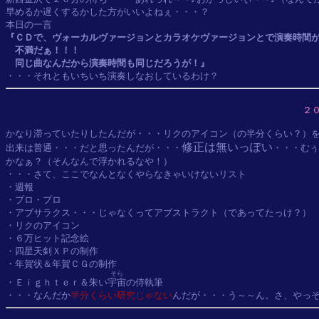
早めるか遅くするかした方がいいよねぇ・・・？

『ＣＤで、ヴォーカルヴァージョンとカラオケヴァージョンとで演奏時間が
　不満だぁ！！！

　同じ曲なんだから演奏時間も同じだろうが！』
２
かなり滞っていたりしたんだが・・・リクのアイコン（の半分くらい？）を
修正は無いっぽい
出来は普通・・・だと思ったんだが・・・
・・・むぅ
かなぁ？（そんなんで浮かれるなや！）

・・・さて、ここでなんとなくやらなきゃいけないリスト

・週報

・プロ・プロ

・アブサラクス・・・じゃなくってアブストラクト（であってたっけ？）

・リクのアイコン

・６万ヒット記念絵

・四星天剣ＸＰの制作

・年賀状＆年賀ＣＧの制作

そら
・Ｅｉｇｈｔｅｒ＆朱い
宇宙
の侍執筆

・・・なんだか
半分くらい研究じゃない
んだが・・・う～～ん。さ、やっ