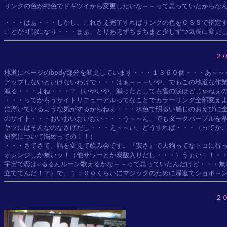
リンクの色が純色でドギツイから変更したいな～～って思っていたからなん
・・・はぁ・・・しかし、これさえ完了すればリンクの色をＣＳＳで指定す
２
地道にページのbody部分を変更しています・・・１３６０個・・・あ～～
アップしないといけないわけで・・・はぁ～～～いや、でもこの地道な作業
減る・・・よね・・・？（いやいや、減ったとしても雀の涙ほどじゃねぇの
・・・ってかもうサイトリニューアルってなことでカラーリング全部変えよ
に浮いているような気がするからねぇ・・・水色で明るい感じのおえびに全
のサイト・・・おいおいおいおい・・・う～～ん、でもダークパープルを基
ヤツにはそんなのなさげだし・・・え～～い、どうすれば・・・（ってかこ
研究について悩めっての！！）

・・・さてさて、話を変えて飲み会です。『安さ』で天狗ってなトコに行っ
オレンジしか無いッ！（他サワーとか炭酸入りだし・・・）うぉい！！・・
宇宙で恋は☆るるんルーン歌えるかな～～って思っていたんだけど・・・無
２