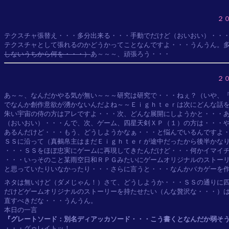
２
テクスチャ張替え・・・多分出来る・・・手動でだけど（おいおい）・・・
テクスチャとして張れるのかどうかってことなんですよ・・・うんうん。
しないうちから何を・・・）
２
あ～～、なんだかやる気が無い～～～研究は研究で・・・ねぇ？（いや、『
でなんか創作意欲が湧かないんだよね～～Ｅｉｇｈｔｅｒは次にどんな話を
朱い宇宙の侍の方はアレですよ・・・次、どんな展開にしようかと・・・あ
（おいおい）・・・んで、次、ゲーム、四星天剣ＸＰ（１）の方は・・・や
あるんだけど・・・もう、どうしようかなぁ・・・と悩んでいるんですよ・
ＳＳに沿って（真鵺帛主はまだＥｉｇｈｔｅｒが途中だったから後半かなり
・・・ＳＳをほぼ忠実にゲームに再現してきたんだけど・・・何かイマイチ
・・・いっそのこと某雨空日和ＲＰＧみたいにゲームオリジナルのストーリ
と思っていたりいなかったり・・・さらに言うと・・・なんかバカゲーを作
ネタは無いけど（ダメじゃん！）さて、どうしようか・・・ＳＳの通りに
だけどゲームオリジナルのストーリーを持たせたい（んな贅沢な・・・）は
直すべきだな・・・うんうん。

『グレートソード：別名ディアッカソード・・・こう書くとなんだか弱そ