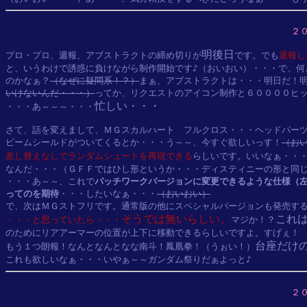
２
明後日
プロ・プロ、週報、アブストラクトの締め切りが
です。でも
週報し
と、いうわけで誘惑に負けながら制作開始です♪（おいおい）・・・で、何
のかなぁ？
（なぜに疑問系！？）
まぁ、アブストラクトは・・・明日だ！
いけないんだ・・・）
ってか、リクエストのアイコン制作と６００００ヒッ
忙しい・・・
・・・あ～～～・・・
さて、話を変えまして、ＭＧスカルハート　フルクロス・・・ヘッドパーツ
ビームシールドがついてくるとか・・・う～～、今すぐ欲しいっす！
（お
差し替えなしでランダムシュートを再現できる
らしいです。いいなぁ・・
なんだ・・・（ＧＦＦではひし形というか・・・ディスティニーの形と同じ
・・・あ～～、これで
パッチワークバージョンに変更できるような仕様（左
ってのを期待
・・・したいなぁ・・・
（おいおい）
で、次はＭＧストフリです。通常版の他にスペシャルバージョンも発売す
そうでは無いらしい。
これ
・・・と思っていたら・・・
マジか！？
のためにリアアーマーの位置が上下に移動できるらしいですよ。すげぇ！

台座だけ
もう１つ朗報！なんとなんとなな南斗！鳳凰拳！（うぉい！）
２