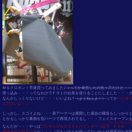
ＭＧクロボン！早速買ってみました♪
（ってか発売したの先々月だけど・・
突っ込み・・・ってなわけでＦ９１の台座を借りることにしました・・・ク
なんかしっくりないけど・・・いいよね？
（よくねぇよ！）
ってか
バンダイ
くださいよ～～
しっかし、スゴイよね・・・肩アーマーは展開した場合の構造もしっかりと
とかもしっかり裏側を別パーツで再現されてるし・・・フェイスオープンも
フレキシブルスラ
なんだが・・・やっぱ
フレキシブルスラストバインダー（以下
ＦＳＢ
肉抜き穴が目立つ
よな・・・（でもパテとか持ってないから結局手付かず終