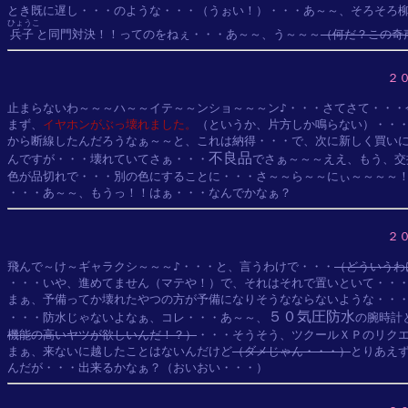
とき既に遅し・・・のような・・・（うぉい！）・・・あ～～、そろそろ
ひょうこ
兵子
と同門対決！！ってのをねぇ・・・あ～～、う～～～
（何だ？この奇
２
止まらないわ～～～ハ～～イテ～～ンショ～～～ン♪・・・さてさて・・・
まず、
イヤホンがぶっ壊れました。
（というか、片方しか鳴らない）・・・
から断線したんだろうなぁ～～と、これは納得・・・で、次に新しく買いに
不良品
んですが・・・壊れていてさぁ・・・
でさぁ～～～ええ、もう、交
色が品切れで・・・別の色にすることに・・・さ～～ら～～にぃ～～～～
２
飛んで～け～ギャラクシ～～～♪・・・と、言うわけで・・・
（どういうわ
・・・いや、進めてません（マテや！）で、それはそれで置いといて・・・
まぁ、予備ってか壊れたやつの方が予備になりそうなならないような・・・
５０気圧防水
・・・防水じゃないよなぁ、コレ・・・あ～～、
の腕時計
機能の高いヤツが欲しいんだ！？）
・・・そうそう、ツクールＸＰのリクエ
まぁ、来ないに越したことはないんだけど
（ダメじゃん・・・）
とりあえず