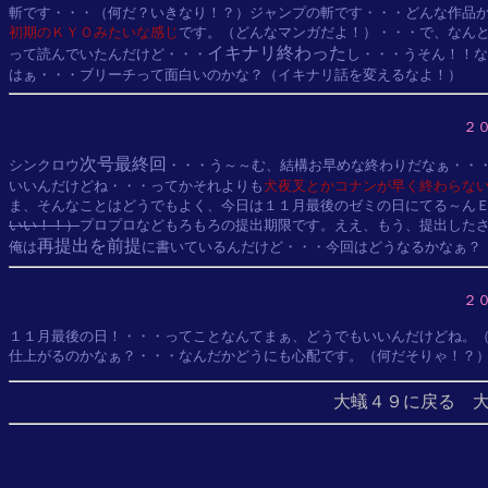
斬です・・・（何だ？いきなり！？）ジャンプの斬です・・・どんな作品
初期のＫＹＯみたいな感じ
です。（どんなマンガだよ！）・・・で、なんと
イキナリ終わった
って読んでいたんだけど・・・
し・・・うそん！！な
２
次号最終回
シンクロウ
・・・う～～む、結構お早めな終わりだなぁ・・・
いいんだけどね・・・ってかそれよりも
犬夜叉とかコナンが早く終わらな
ま、そんなことはどうでもよく、今日は１１月最後のゼミの日にてる～ん
いい！！）
プロプロなどもろもろの提出期限です。ええ、もう、提出したさ
再提出を前提
俺は
２
１１月最後の日！・・・ってことなんてまぁ、どうでもいいんだけどね。（
仕上がるのかなぁ？・・・なんだかどうにも心配です。（何だそりゃ！？
大蟻４９に戻る