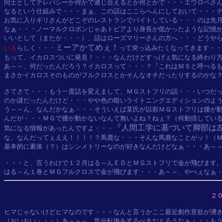
同士としてテレパシーか何かで通じ合えるとか何とかで・・・エウロペさん
なるという仕組みで・・・まぁ、この話はここらへんにしておいて・・・デ
お気に入りギリさんがどこぞのレストランでバイトしている・・・のは先月
なぁ・・・ノーマルクロボンじゃあトビアより身長が低かったような記憶が
いいとして（またか・・・）、話はローズマリーさんの方へ・・・どうや
ミーアかてめぇ！
いる
らしく・・・
って突っ込みたくなってきます・・
もって、イカロスついに発見！・・・なんだけどすっげぇ気になる終わり方
あ～～、何だったんだろう？イカロスって・・・？『これはＭＳと呼べるも
まさかイカロスそのものがフルクロスとかそんなオチだったりするのかな？
さてさて・・・もう一度話を変えまして、ＭＧストフリの話・・・いつだっ
のか謎だったんだけど・・・やや色の暗いライトニングエディションのよう
う～～ん、なんだかなぁ・・・そういえば某氏が以前ＭＧストフリは腰が動
んだが・・・ＭＧで腰が動かないなんて無いよね？ねぇ？（何動揺している
『人間工学に基づいて脚部は
気になる情報があったんですよ・・・
な、なんだってぇええ！！！！？馬鹿な・・・そんな馬鹿なことがッ！（Ｍ
基本的に素体（？）はシンメトリーなのが好きなんだけどなぁ・・・あ～～
・・・と、言うわけで１２月はる～んＥＤとＭＧストフリで金が飛びます。
２
ヒマじゃないけどヒマなのです・・・なんと言うかここ最近創作意欲が湧き