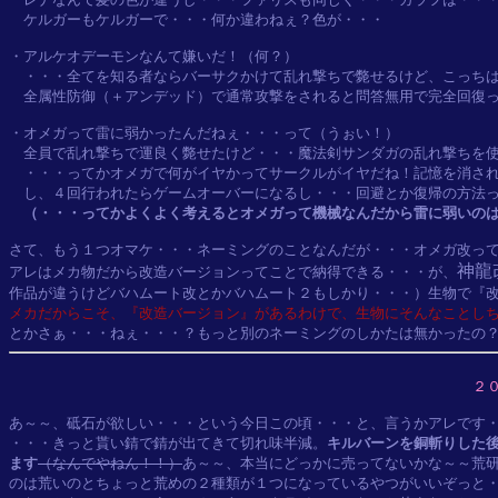
　ケルガーもケルガーで・・・何か違わねぇ？色が・・・

・アルケオデーモンなんて嫌いだ！（何？）

　・・・全てを知る者ならバーサクかけて乱れ撃ちで斃せるけど、こっちは
　全属性防御（＋アンデッド）で通常攻撃をされると問答無用で完全回復っ
・オメガって雷に弱かったんだねぇ・・・って（うぉい！）

　全員で乱れ撃ちで運良く斃せたけど・・・魔法剣サンダガの乱れ撃ちを使
　・・・ってかオメガで何がイヤかってサークルがイヤだね！記憶を消され
　し、４回行われたらゲームオーバーになるし・・・回避とか復帰の方法っ
（・・・ってかよくよく考えるとオメガって機械なんだから雷に弱いの
さて、もう１つオマケ・・・ネーミングのことなんだが・・・オメガ改って
神龍
アレはメカ物だから改造バージョンってことで納得できる・・・が、
メカだからこそ、『改造バージョン』があるわけで、生物にそんなことし
２
あ～～、砥石が欲しい・・・という今日この頃・・・と、言うかアレです・
・・・きっと貰い錆で錆が出てきて切れ味半減。
キルバーンを銅斬りした後
ます
（なんでやねん！！）
あ～～、本当にどっかに売ってないかな～～荒研
のは荒いのとちょっと荒めの２種類が１つになっているやつがいいぞっと・