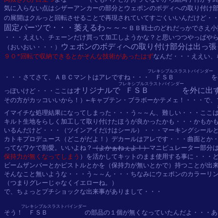
気に入らない点はシザーアンカーの部分とウェポンのボディへの取り付け部
の展開はクルっと回転させることで再現されていてすごくいいんだけど・
固定パーツで・・・萎えるわ～～～
ＢＢ戦士のどれだっかでさえ小
・・・ええい、チェーンだけ買って加工しようかな？と思いつつやっぱやら
ウェポンのボディへの取り付け部分は出っ張
（おいおい・・・）
９０°回転で収納できるとかそんな技術があったはず
なんだ・・・ええい、
フレキシブルスラストバインダー
・・・さてさて、ＡＢＣマントはアレですね・・・
ＦＳＢ
を
フレキシブルスラストバインダー
オリジナルで
ＦＳＢ
を外に出
っぽいけど・・・ここは
その方がカッコいいから！）←キャプテン・ブラボーかテメェ！・・・で、
イマイチな処理結果になってしまった・・・う～～ん、難しい・・・ここ
キルト生地をらしく加工して取り付けたほうが良かったかも・・・かもかも
いるんだけど・・・（ツインアイだけはシール）・・・マーキングシールと
カトキプロデュース（どこがだよ！）デカールはアレです・・・曲面とか・
ってなワケで割愛。いいよね？
（よかぁねぇよ！）
マニピュレーター部分
保持力が無くなってしまう
）を活かしてキットのまま使用する事に・・・ど
ビームザンバーとかピストルとかを（保持力が無いとかで）持つことが出来
そんなこと無いような・・・う～～ん・・・ちなみにウェポンのカラーリン
（つまりグレーじゃなくイエローね。）

で、ちょっとプチショックな出来事がありまして・・・

フレキシブルスラストバインダー
そう！
ＦＳＢ
の部品の１個が無くなっていたんだよ・・・あ