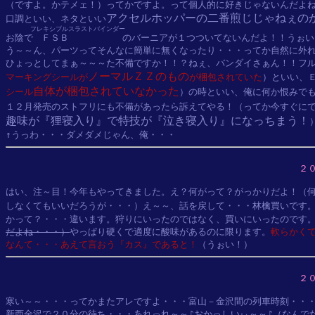
（ですよ。かテメェ！）ってかですよ。って個人的に好きじゃないんだよね
アクセルホッパーの二番煎じじゃねぇの
口調といい、ネタといい
フレキシブルスラストバインダー
お陰で
ＦＳＢ
のバーニアが１つついてないんだよ！！うぉい
う～～ん、パーツってそんなに簡単に無くなったり・・・ってか自然に外れ
ひょっとしてまぁ～～～た不備ですか！！？ねぇ、バンダイさぁん！！フ
ノーマルＺＺのもの
マーキングシールが
が梱包されていた
）といい、
自体が梱包されていなかった
シール
）の時といい、俺に何か恨みでも
１２月発売のストフリにも不備があったら訴えてやる！（ってか今すぐに
趣味が『狸寝入り』で特技が『泣き寝入り』になっちまう！
）
２
はい、注～目！今年もやってきました。え？何がって？がっかりだよ！（何
しなくてもいいだろうが・・・）え～～、話を戻して・・・林檎買いです
かって？・・・違います。狩りにいったのではなく、買いにいったのです
だよね・・・）
やっぱり硬くで適度に酸味があるのに限ります。
軟らかくて
なんて・・・あえて言おう『カス』であると！
２
寒い～～・・・ってかまたアレですよ・・・富山－金沢間の列車時刻・・・
新西金沢で２０分の待ち・・・あれっれ～～♪おかっしいぃ～～♪（なんでだ