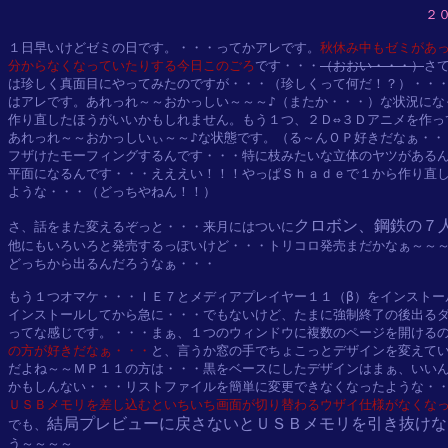
２
１日早いけどゼミの日です。・・・ってかアレです。
秋休み中もゼミがあっ
分からなくなっていたりする今日このごろ
です・・・
（おおい・・・）
さ
は珍しく真面目にやってみたのですが・・・（珍しくって何だ！？）・・・
はアレです。あれっれ～～おかっしい～～～♪（またか・・・）な状況にな
作り直したほうがいいかもしれません。もう１つ、２Ｄ⇔３Ｄアニメを作っ
あれっれ～～おかっしいぃ～～♪な状態です。（る～んＯＰ好きだなぁ・・
フザけたモーフィングするんです・・・特に枝みたいな立体のヤツがあるん
平面になるんです・・・えええい！！！やっぱＳｈａｄｅで１から作り直し
ような・・・（どっちやねん！！）

クロボン、鋼鉄の７
さ、話をまた変えるぞっと・・・来月にはついに
他にもいろいろと発売するっぽいけど・・・トリコロ発売まだかなぁ～～～
どっちから出るんだろうなぁ・・・

もう１つオマケ・・・ＩＥ７とメディアプレイヤー１１（β）をインストー
インストールしてから急に・・・でもないけど、たまに強制終了の後出るダ
ってな感じです。・・・まぁ、１つのウィンドウに複数のページを開ける
の方が好きだなぁ・・・
と、言うか窓の手でちょこっとデザインを変えてい
だよね～～ＭＰ１１の方は・・・黒をベースにしたデザインはまぁ、いいん
ＵＳＢメモリを差し込むといちいち画面が切り替わるウザイ仕様がなくな
結局プレビューに戻さないとＵＳＢメモリを引き抜けな
でも、