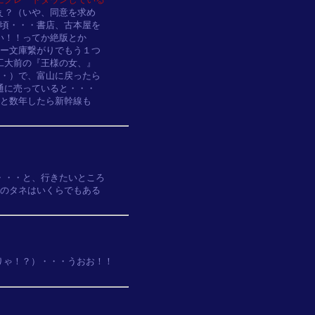
？（いや、同意を求め

頃・・・書店、古本屋を

！！ってか絶版とか

ー文庫繋がりでもう１つ

大前の『王様の女、』

・）で、富山に戻ったら

に売っていると・・・

と数年したら新幹線も

・・・と、行きたいところ

のタネはいくらでもある

ゃ！？）・・・うおお！！
