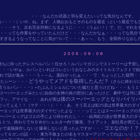
・・・なんだか武器と羽を変えたいってな気分なんです。

い・・・）いや、ね。まず、人物おおもとそのものを最近（という最近でもな
・・・そう、左右完全対称になるように・・・（うぉい！）で、だ、それをす
・・ってな作業をやっていたんだけど・・・なんだかなぁ・・・ってな気分で
２００６：０９：０８
待ちに待ったテレスペルパン！任せろ！ルパンマガジンでストーリーは予習し
・・・いやぁ、ルパンといればコレというおなじみのタイトルエフェクトで始
れで話が進み・・・う～～ん、面白かったぁ・・・で、ちょっとした疑問・・
どうやってメアドを取得したんだ？
ったシーン・・・
（さらに終わりに
言うルパン・・・）←たぶんミシェルについた嘘だと思うけどね・・・もう１
スーパーエッグみたいに自由の女神の炎の部分にあったけど、劇中では河に落
後のスーパーエッグとなりバイリ
フッ、アマイな・・・あれが実は
だってぇえ！！（マテ・・・）・・・あ、そう言えば虹の涙は世界最大のダイ
ーエッグは世界最大のダイヤだったよな・・・ってことはスーパーエッグの方
ーパーエッグはゴエの手により砕かれたし・・・結局虹の涙が世界最大のダイ
う１つ、終わりでＮＤＷがシェルター内で爆発、ライアット、副社長が死亡し
ゴエなのか！？
かで遠隔操作しないと爆発しないと思ったんですが・・・
ってＧガンの話・・・東方不敗またの名をマスターアジアってのはいいとして
パーアジアだってのが気に入らないってか・・・
マスターに比べると明らかに