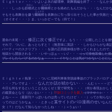
Ｅｉｇｈｔｅｒ・・・いよいよ氷の破壊神、
刺舞鴉
編を終了・・・なんかダ
カロン
ニュクス
・・・しっかも
釵楼武
とか
爾幽樟
とかを絡めたもんだから・・・なんだかな
ニュクス
そもそも表舞台を嫌う
爾幽樟
を表舞台に引っ張り出そうとした事が失敗だっ
修正に次ぐ修正
運命の末尾・・・
ですよ。もう・・・公開したことを後
それで、ついに、あっとらすと！（無意味に英語・・・しかもひらがな表記
パーティーのスクリプト・・・を謎の正四面体様が作ってくれましたので、
地獄から開放される・・・いやっほぉ～～い♪・・・
（って排他装備した後
プレイしたらバグるのかなぁ・・・）←イヤなことは気がつかないことにし
Ｅｉｇｈｔｅｒ執筆・・・ついに尼崎列車衝突脱線事故のブラックパロディ
なんだか話が続かない
・・・アレですよ・・・
・・・んむぅ～～～ど
今日も何をするということもなくゼミ室で研究を・・・（何か表現おかしく
の鑑賞会となり（おいおい・・・）
即刻コミックを購入
（マテや！）
・・・
よね～～～（最新刊？っぽいものは売っていたけど・・・）ってか知らない
某サイトのパロ漫画のせい
ってのはどうかなぁ・・・ときっと
なんだ