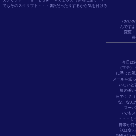
スクリプト　ｉｓ　
ＺＧＭＦ－Ｘ２０Ａ
（さらに違ッ！）

でもそのスクリプト・・・β版だったりするから気を付けろ

（おいお
んですよ
変更・
今日は
（マテ）
に準じた流
メールを送
いないと
虹の涙が
何で！？（
な、なん
スーパ
（でもス
・・・も
携帯か何
話は変わ
別名がスー