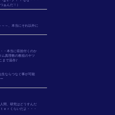
～～、本当にそれ以外に

・・本当に収拾付くのか

ム真理教の教祖のヤツ

まで温存♪

生ならつなぐ事が可能



人間、研究はどうすんだ

ｔｅｒくらいだよ・・・
