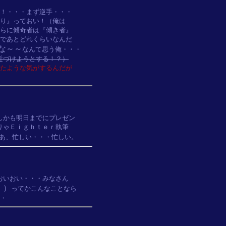
！・・・まず逆手・・・

り』っておい！（俺は

らに傾奇者は『傾き者』

であとどれくらいなんだ

な～～
なんて思う俺・・・

近づけようとする！？）
たような気がするんだが

かも明日までにプレゼン

ゃＥｉｇｈｔｅｒ執筆

いおい・・・みなさん

・）
ってかこんなことなら
