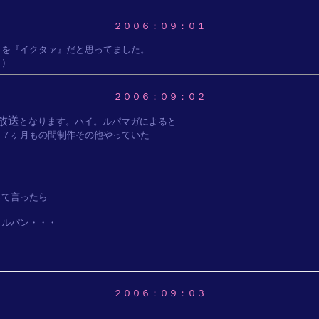
２００６：０９：０１
を『イクタァ』だと思ってました。

２００６：０９：０２
放送
となります。ハイ。ルパマガによると

７ヶ月もの間制作その他やっていた

て言ったら

ルパン・・・

２００６：０９：０３