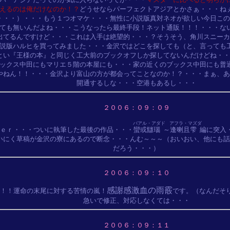
えるのは俺だけなのか！？
どうせならパーフェクトアジアとかさぁ・・・ねぇ
・・・）・・・もう１つオマケ・・・無性に小説版真対ネオが欲しい今日この
ても無いんだよね・・・こうなったら最終手段！ネット通販！！！・・・ない
出てるんですけど・・・これは入手は絶望的・・・？そうそう、角川スニーカ
説版ハルヒを買ってみました・・・金沢ではどこを探しても（と、言っても工
とい『王様の本』と同じく工大前のブックオフしか探してないんだけどね・・
ックス中田にもマリエ５階の本屋にも・・・家の近くのブックス中田にも普通
やねん！！・・・金沢より富山の方が都会ってことなのか！？・・・まぁ、あ
２００６：０９：０９
バアル・アダド
アフラ・マズダ
ｅｒ・・・ついに執筆した最後の作品・・・
蠻或讎瑙
～
逢喇且雫
編に突入
いにく草稿が金沢の寮にあるので断念・・・んむ～～～（おいおい、他にも話
２００６：０９：１０
感謝感激血の雨霰
！！運命の末尾に対する苦情の嵐！
です。（なんだそり
２００６：０９：１１