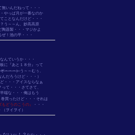
無いんだねって・・・

・やっぱ月が一番なのか

てことなんだけど・・・

？う～～ん、妙高高原

陶器製・・・マジかよ

なんていうか・・・

板に『あと１８分』って

るぞ・・・）
う～～むぅ、

んだろうけど・・・）

ど・・・アイスならなぁ

って・・・さてさて、

半端な・・・俺はもう

巻買ったけど・・・それは

ズもどうのこうの』
・・・

ないッ！？
・
なな・・・
