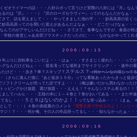
くゼオライマーの話・・・八卦ロボって言うけど実際の八卦には『月』なんて
あるのは『沢』・・・）『沢のローズセラヴィー』ってのもなんだかなぁ・・
てさて、話を変えまして・・・やってきました池の平・・・妙高高原の近くっ
で妙高高原ってのを聞いた覚えがあるんだよなぁ・・・どこだっけなぁ・・・
なんてのがアヤしいんだけどね・・・さてさて、食事なんですが、食器が殆ど
２００６：０９：１５
４年ぶりに自転車をこいだよ・・・はぁ・・・すさまじく疲れた・・・ってか
ングなんだけどねぇ・・・苗名滝ってな場所までサイクリング・・・途中の看
ステルス？
ったけど・・・歩き？車？スキップ？
（何かヘンなの混じって
・（さらに進んだ後に『あと徒歩１５分』ってな看板あったからきっと徒歩な
でソフトクリームが売ってた訳ですよ・・・（俺は嫌いだから買わなかったけ
トッピングかけ放題、選び放題・・・えええ！？そんなシステム有るの！！？
えましてハルヒ・・・王様の本に１～４巻と７巻がおいてある・・・また中途
５と６はないのかよ！！
ってるし・・・
ってな突っ込み・・・（まぁ、４
として・・・）４巻の表紙裏のコメント
『電撃文庫で学校を出よう！シリー
２００６：０９：１６
・・今回は月曜日まで休み♪・・・ってなわけで平成教育予備校を見られ・・