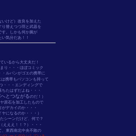
いけど）改良を加えた

り替えつつ羽と武器を

す。しかも何か腕が

ているから大丈夫だ！

まり・・・ほぼコミック

・ルパンがゴエの携帯に

は携帯もパソコンも持って

つ・・・エンディングで

ちたはずだよね・・・

バへとつながる
のだ！）

ヤ原石を加工したもので

がデカイのか・・・

ヤになるのか・・・）

たシーンだけど、何で？

（えええ！！？）・・・

、東西南北中央不敗の

グレードダウンしている
