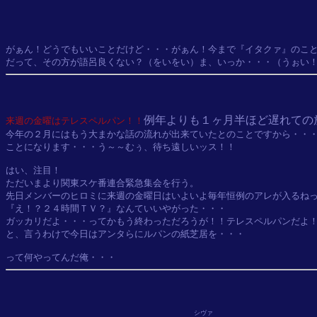
がぁん！どうでもいいことだけど・・・がぁん！今まで『イタクァ』のこと
例年よりも１ヶ月半ほど遅れての
来週の金曜はテレスペルパン！！
今年の２月にはもう大まかな話の流れが出来ていたとのことですから・・・
ことになります・・・う～～むぅ、待ち遠しいッス！！

はい、注目！

ただいまより関東スケ番連合緊急集会を行う。

先日メンバーのヒロミに来週の金曜日はいよいよ毎年恒例のアレが入るねっ
『え！？２４時間ＴＶ？』なんていいやがった・・・

ガッカリだよ・・・ってかもう終わっただろうが！！テレスペルパンだよ！
と、言うわけで今日はアンタらにルパンの紙芝居を・・・

シヴァ