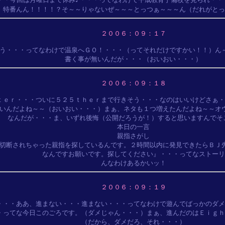
２００６：０９：１７
う・・・ってなわけで温泉へＧＯ！・・・（ってそれだけですかい！！）ん～
２００６：０９：１８
ｔｅｒ・・・ついに５２５ｔｈｅｒまで行きそう・・・なのはいいけどさぁ・
いんだよね～～（おいおい・・・）まぁ、ネタも１つ増えたんだよね～～オウ
なんだが・・・ま、いずれ後悔（公開だろうが！）すると思いますんでそこ
本日の一言

親指さがし

切断されちゃった親指を探しているんです。２時間以内に発見できたらＢＪ先
　なんですお願いです。探してください』・・・ってなストーリー
２００６：０９：１９
・・・ああ、進まない・・・進まない・・・ってなわけで遊んでばっかのダメ
・ってな今日このごろです。（ダメじゃん・・・）まぁ、進んだのはＥｉｇｈ