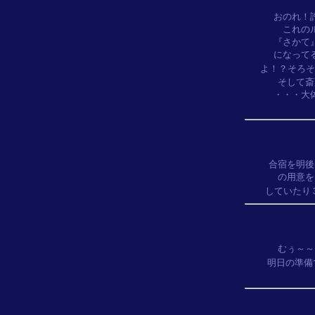
おのれ！
これの
『さかて
になって
よ！？そろそ
そして斎
・・・大
合宿を明後
の用意を
していたり
むぅ～～
明日の準備