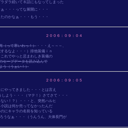
ラダラ続いて８話にもなってしまった

ぁ・・・ってな展開に・・・

たのかなぁ・・・もう・・・

２００６：０９：０４
悔
（って寒いわっ！）
・・・え～～～、

するなよ・・・）排他装備ｉｎ

これでやっと忌まわしき装備の

のセーブデータを読み込んで

よう（うぉい！）
２００６：０９：０５
にやってきました・・・とは言え

うしよう・・・（マテ！）さてさて・・・

ない！？）・・・と、突然ハルヒ

小説は何か売ってなかったんだ

のにキャラの名前を知っている

ろうなぁ・・・（うんうん、大体長門が
