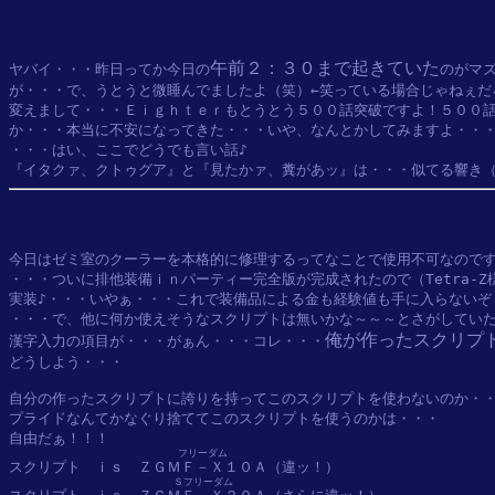
午前２：３０まで起きていた
ヤバイ・・・昨日ってか今日の
のがマズ
が・・・で、うとうと微睡んでましたよ（笑）←笑っている場合じゃねぇだ
変えまして・・・Ｅｉｇｈｔｅｒもとうとう５００話突破ですよ！５００話
か・・・本当に不安になってきた・・・いや、なんとかしてみますよ・・・
・・・はい、ここでどうでも言い話♪

今日はゼミ室のクーラーを本格的に修理するってなことで使用不可なのです
・・・ついに排他装備ｉｎパーティー完全版が完成されたので（Tetra-Z
実装♪・・・いやぁ・・・これで装備品による金も経験値も手に入らないぞ～
・・・で、他に何か使えそうなスクリプトは無いかな～～～とさがしていた
俺が作ったスクリプ
漢字入力の項目が・・・がぁん・・・コレ・・・
どうしよう・・・

自分の作ったスクリプトに誇りを持ってこのスクリプトを使わないのか・・
プライドなんてかなぐり捨ててこのスクリプトを使うのかは・・・

自由だぁ！！！

フリーダム
スクリプト　ｉｓ　
ＺＧＭＦ－Ｘ１０Ａ
（違ッ！）

Ｓフリーダム