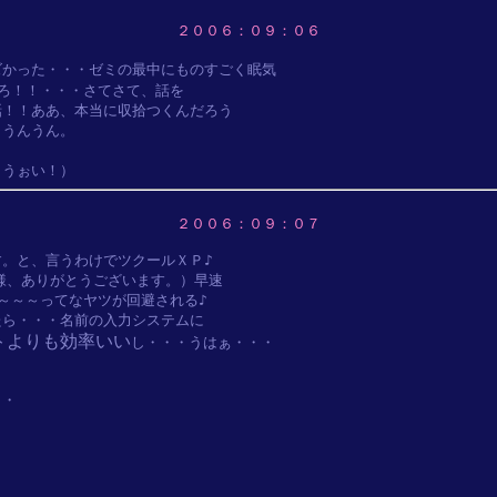
２００６：０９：０６
かった・・・ゼミの最中にものすごく眠気

ろ！！・・・さてさて、話を

！！ああ、本当に収拾つくんだろう

うんうん。

２００６：０９：０７
。と、言うわけでツクールＸＰ♪

様、ありがとうございます。）早速

～～ってなヤツが回避される♪

ら・・・名前の入力システムに

トよりも効率いい
し・・・うはぁ・・・

・
