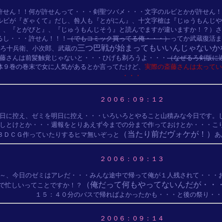
許せん！！何が許せんって・・・剣聖ツバメ・・・文字のルビとかが許せん！
ルビが『ぎゃくて』だし、咎人も『とがにん』、十文字槍は『じゅうもんじや
』、『とがびと』、『じゅうもんじそう』と読んでますが違いますか！？）さ
るし・・・許せん！！！
（でもコミック買ってる俺・・・）
ってか武蔵復活ま
三つ巴戦が始まってもいいんじゃないか
ろ十兵衛、小次郎、武蔵の
藤さんは前髪触覚じゃないと・・・ひげも剃ろうよ・・・
（なぜるろ剣版に
体９巻の巻末で女に人気があるとか言ってたけど、
実際の斎藤さんは太ってい
・・・
２００６：０９：１２
日に控え、ゼミを明日に控え・・・いろいろとやること山積みな今日です。し
しとけとか・・・週報をとりあえず今までの分まで作っておけとか・・・こり
（当たり前だヴォケが！）
３ＤＣＧ作っていたりするヒマ無いぞっと
２００６：０９：１３
～、今日のゼミはアレだ・・・みんな途中で帰って俺が１人残されて・・・お
（俺だって何もやってないんだが・・
で忙しいってことですか！？
２００６：０９：１４