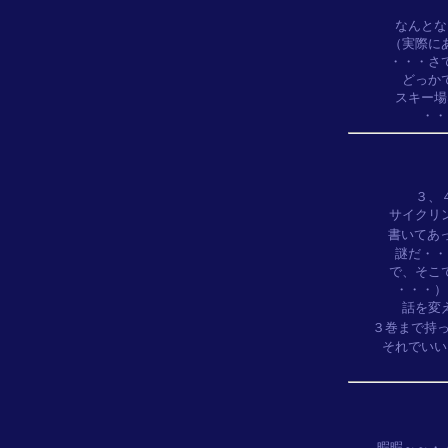
なんとな
（実際に
・・・さ
どっか
スキー場
３、
サイクリ
書いてあ
謎だ・・
で、そこ
・・・）
話を変
３巻まで持
それでいい
暇暇～～・